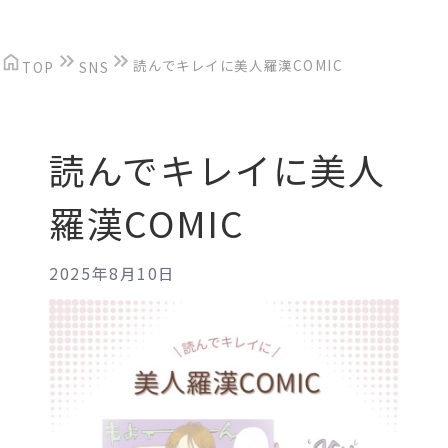
SNS
読んでキレイに美人羅漢COMIC
TOP
SNS
販売店
読んでキレイに美人
会社概要
羅漢COMIC
お客様の声
2025年8月10日
モニター募集
お問い合わせ
定期便コースご解約フォーム